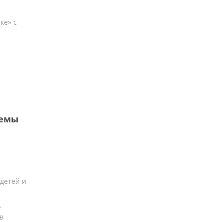
ке» с
темы
детей и
.
в