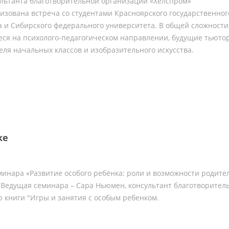
льтанта благотворительной организации «Хелспром»
низована встреча со студентами Красноярского государственног
а и Сибирского федерального университета. В общей сложности 
еся на психолого-педагогическом направлении, будущие тьюто
еля начальных классов и изобразительного искусства.
ке
минара «Развитие особого ребёнка: роли и возможности родите
 Ведущая семинара – Сара Ньюмен, консультант благотворител
р книги "Игры и занятия с особым ребенком.