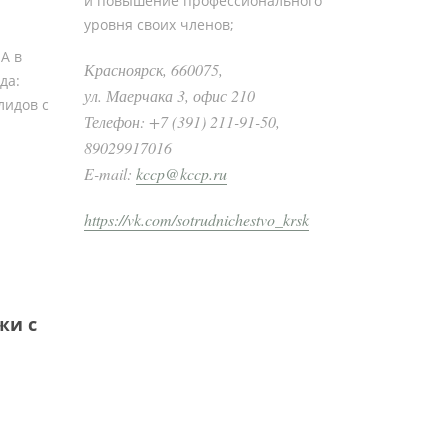
и повышение профессионального
уровня своих членов;
А в
Красноярск, 660075,
да:
ул. Маерчака 3, офис 210
лидов с
Телефон: +7 (391) 211-91-50,
89029917016
E-mail:
kccp@kccp.ru
https://vk.com/sotrudnichestvo_krsk
жи с