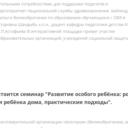
ательными потребностями, для поддержки педагогов и
эрготерапевт Национальной службы здравоохранения, Хайленд
 опыта Великобритании по образованию обучающихся с ОВЗ в
торовна Шандыбо, к.п.н., доцент кафедры педагогики детства 
В.П.Астафьева В интерактивной плащадке примут участие
 образовательных организаций, учреждений социальной защит
остоится семинар "Развитие особого ребёнка: р
 ребёнка дома, практические подходы".
лаготворительной организации «Хелспром» (Великобритания), а