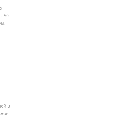
о
- 50
ры,
лей в
ьной