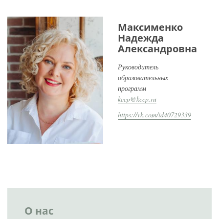
Максименко
Надежда
Александровна
Руководитель
образовательных
программ
kccp@kccp.ru
https://vk.com/id40729339
О нас