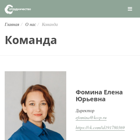
Главная
О нас
Команда
Команда
Фомина Елена
Юрьевна
Директор
efomina@kccp.ru
https://vk.com/id191780369