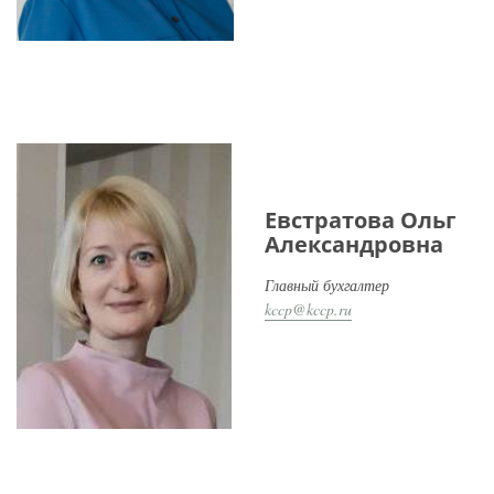
Евстратова Ольга
Александровна
Главный бухгалтер
kccp@kccp.ru